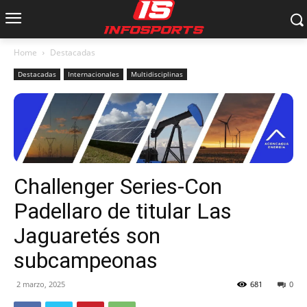
Home
Destacadas
Destacadas
Internacionales
Multidisciplinas
Challenger Series-Con
Padellaro de titular Las
Jaguaretés son
subcampeonas
2 marzo, 2025
681
0