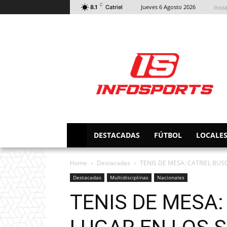
C
Jueves 6 Agosto 2026
Inici
8.1
Catriel
DESTACADAS
FÚTBOL
LOCALE
Home
Destacadas
TENIS DE MESA: CATRIEL BUSC
Destacadas
Multidisciplinas
Nacionales
TENIS DE MESA: