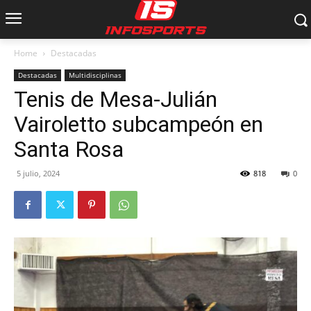
Home
Destacadas
Destacadas
Multidisciplinas
Tenis de Mesa-Julián
Vairoletto subcampeón en
Santa Rosa
5 julio, 2024
818
0